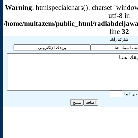
Warning
: htmlspe
/home/multazem/p