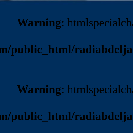
Warnin
/home/multazem/public_ht
Warnin
/home/multazem/public_ht